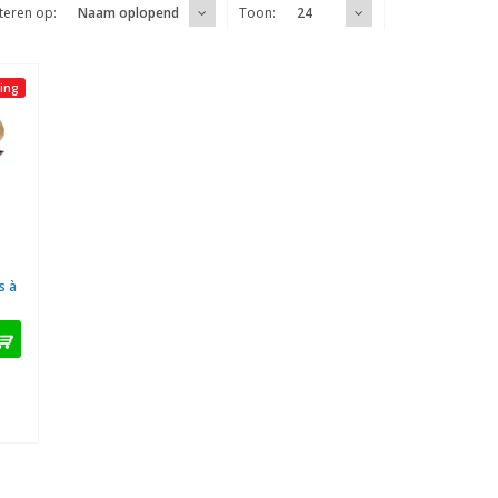
teren op:
Toon:
Naam oplopend
24
ing
s à