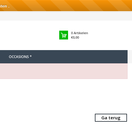
ten .
0
Artikelen
€0,00
OCCASIONS *
Ga terug