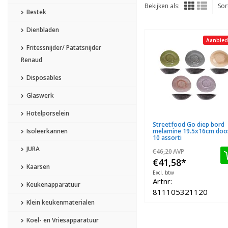
Bekijken als:
Sor
Bestek
Dienbladen
Aanbied
Fritessnijder/ Patatsnijder
Renaud
Disposables
Glaswerk
Hotelporselein
Streetfood Go diep bord
Isoleerkannen
melamine 19.5x16cm doo
10 assorti
JURA
€46,20
AVP
€41,58
*
Kaarsen
Excl. btw
Artnr:
Keukenapparatuur
811105321120
Klein keukenmaterialen
Koel- en Vriesapparatuur