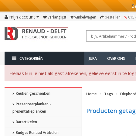
Bezo
mijn account
verlanglijst
winkelwagen
bestellen
015 
CATEGORIEËN
JURA
OVER ONS
Helaas kun je niet als gast afrekenen, gelieve eerst in te log
Keuken geschenken
Home
Tags
Diepbor
Presenteerplanken -
Producten getag
presentatieplanken
Barartikelen
Budget Renaud Artikelen