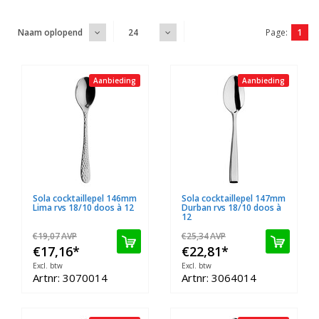
Page:
1
Naam oplopend
24
Aanbieding
Aanbieding
Sola cocktaillepel 146mm
Sola cocktaillepel 147mm
Lima rvs 18/10 doos à 12
Durban rvs 18/10 doos à
12
€19,07
AVP
€25,34
AVP
€17,16
*
€22,81
*
Excl. btw
Excl. btw
Artnr: 3070014
Artnr: 3064014