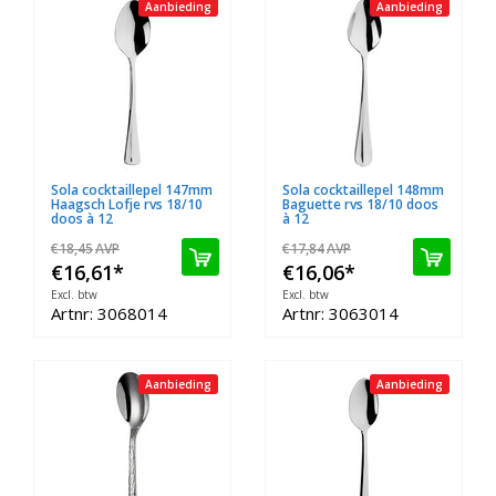
Aanbieding
Aanbieding
Sola cocktaillepel 147mm
Sola cocktaillepel 148mm
Haagsch Lofje rvs 18/10
Baguette rvs 18/10 doos
doos à 12
à 12
€18,45
AVP
€17,84
AVP
€16,61
*
€16,06
*
Excl. btw
Excl. btw
Artnr: 3068014
Artnr: 3063014
Aanbieding
Aanbieding