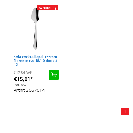
Aanbieding
Sola cocktaillepel 155mm
Florence rvs 18/10 doos à
12
€17,34
AVP
€15,61
*
Excl. btw
Artnr: 3067014
1