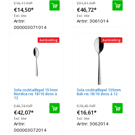
€16,11
AVP
€51,91
AVP
€14,50
*
€46,72
*
Excl. btw
Excl. btw
Artnr:
Artnr: 3061014
000003071014
Aanbieding
Aanbieding
Sola cocktaillepel 151mm
Sola cocktaillepel 155mm
Nordica rvs 18/10 doos à
Bali rvs 18/10 doos à 12
12
€46,74
AVP
€18,45
AVP
€42,07
*
€16,61
*
Excl. btw
Excl. btw
Artnr:
Artnr: 3062014
000003072014