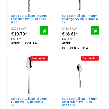
Sola cocktaillepel 149mm
Sola cocktaillepel 149mm
Lausanne rvs 18/10 doos
Privilege rvs 18/10 doos à
à 12
12
€21,89
AVP
€18,45
AVP
€19,70
*
€16,61
*
Excl. btw
Excl. btw
Artnr: 3069014
Artnr:
000003073014
Aanbieding
Aanbieding
Sola cocktaillepel 150mm
Sola cocktaillepel 151mm
Luxor rvs 18/10 doos à
Amsterdam rvs 18/10
12
doos à 12