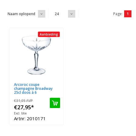
Page:
1
Naam oplopend
24
Aanbieding
Arcoroc coupe
champagne Broadway
25cl doos à 6
€31,05
AVP
€27,95
*
Excl. btw
Artnr: 2010171