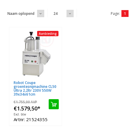
Page:
1
Naam oplopend
24
Aanbieding
Robot Coupe
groentesnijmachine CL50
Ultra 2,2ltr 230V 550W
39x34x61cm
€1.755,00
AVP
€1.579,50
*
Excl. btw
Artnr: 21524355