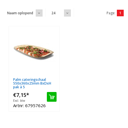
Page:
1
Naam oplopend
24
Palm cateringschaal
550x360x25mm BxDxH
pak à 5
€7,15
*
Excl. btw
Artnr: 67957626