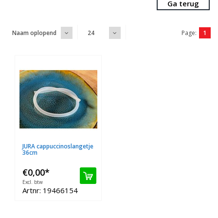
Ga terug
Page:
1
Naam oplopend
24
JURA cappuccinoslangetje
36cm
€0,00
*
Excl. btw
Artnr: 19466154