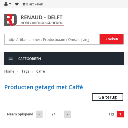
0
artikelen
Zoeken
CATEGORIEËN
Home
Tags
Caffè
Producten getagd met Caffè
Ga terug
Page:
1
Naam oplopend
24