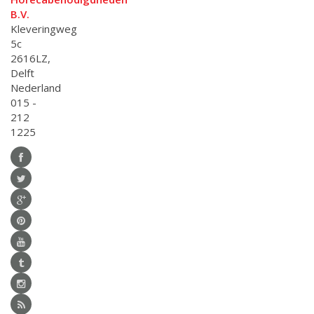
B.V.
Kleveringweg
5c
2616LZ,
Delft
Nederland
015 -
212
1225