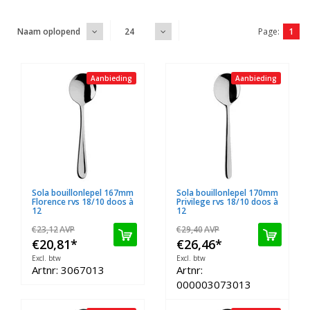
Page:
1
Naam oplopend
24
Aanbieding
Aanbieding
Sola bouillonlepel 167mm
Sola bouillonlepel 170mm
Florence rvs 18/10 doos à
Privilege rvs 18/10 doos à
12
12
€23,12
AVP
€29,40
AVP
€20,81
*
€26,46
*
Excl. btw
Excl. btw
Artnr: 3067013
Artnr:
000003073013