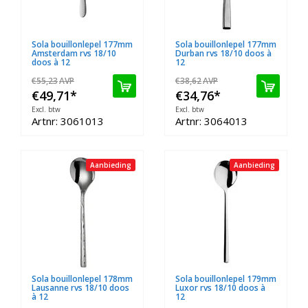
Sola bouillonlepel 177mm
Sola bouillonlepel 177mm
Amsterdam rvs 18/10
Durban rvs 18/10 doos à
doos à 12
12
€55,23
AVP
€38,62
AVP
€49,71
*
€34,76
*
Excl. btw
Excl. btw
Artnr: 3061013
Artnr: 3064013
Aanbieding
Aanbieding
Sola bouillonlepel 178mm
Sola bouillonlepel 179mm
Lausanne rvs 18/10 doos
Luxor rvs 18/10 doos à
à 12
12