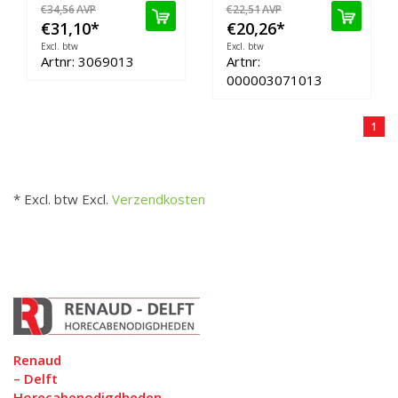
€34,56
AVP
€22,51
AVP
€31,10
*
€20,26
*
Excl. btw
Excl. btw
Artnr: 3069013
Artnr:
000003071013
1
* Excl. btw Excl.
Verzendkosten
Renaud
– Delft
Horecabenodigdheden