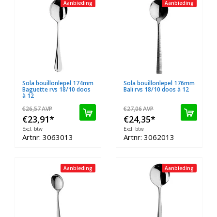
Aanbieding
Aanbieding
Sola bouillonlepel 174mm
Sola bouillonlepel 176mm
Baguette rvs 18/10 doos
Bali rvs 18/10 doos à 12
à 12
€26,57
AVP
€27,06
AVP
€23,91
*
€24,35
*
Excl. btw
Excl. btw
Artnr: 3063013
Artnr: 3062013
Aanbieding
Aanbieding