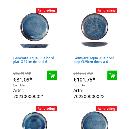
Aanbieding
Aanbieding
GenWare Aqua Blue bord
GenWare Aqua Blue bord
plat Ø27cm doos à 6
diep Ø25cm doos à 6
€95,40
AVP
€119,70
AVP
€81,09
*
€101,75
*
Excl. btw
Excl. btw
Artnr:
Artnr:
702300000021
702300000022
Aanbieding
Aanbieding