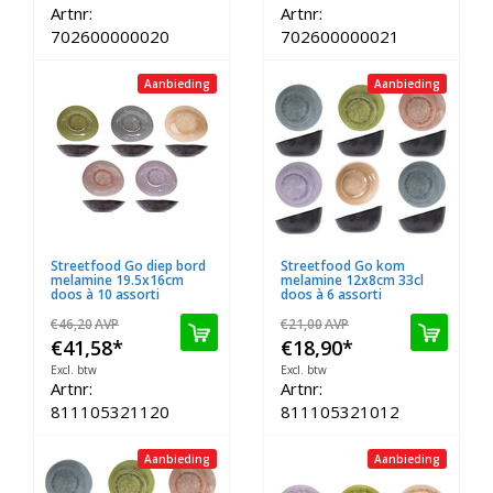
Artnr:
Artnr:
702600000020
702600000021
Aanbieding
Aanbieding
Streetfood Go diep bord
Streetfood Go kom
melamine 19.5x16cm
melamine 12x8cm 33cl
doos à 10 assorti
doos à 6 assorti
€46,20
AVP
€21,00
AVP
€41,58
*
€18,90
*
Excl. btw
Excl. btw
Artnr:
Artnr:
811105321120
811105321012
Aanbieding
Aanbieding