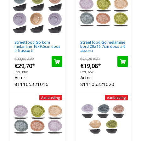
Streetfood Go kom
Streetfood Go melamine
melamine 16x9.5cm doos
bord 20x16.7cm doos à 6
à 6 assorti
assorti
€33,00
AVP
€21,20
AVP
€29,70
*
€19,08
*
Excl. btw
Excl. btw
Artnr:
Artnr:
811105321016
811105321020
Aanbieding
Aanbieding