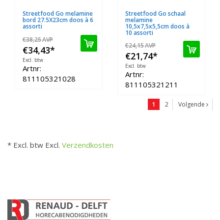
Streetfood Go melamine
Streetfood Go schaal
bord 27.5X23cm doos à 6
melamine
assorti
10,5x7,5x5,5cm doos à
10 assorti
€38,25
AVP
€24,15
AVP
€34,43
*
€21,74
*
Excl. btw
Excl. btw
Artnr:
Artnr:
811105321028
811105321211
1
2
Volgende
* Excl. btw Excl.
Verzendkosten