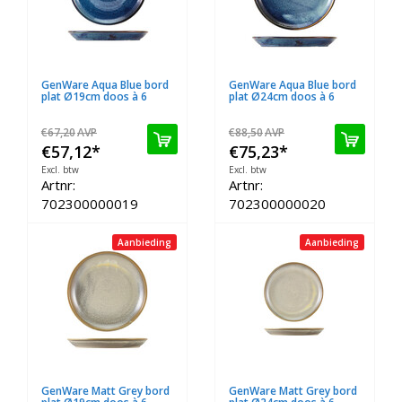
GenWare Aqua Blue bord
GenWare Aqua Blue bord
plat Ø19cm doos à 6
plat Ø24cm doos à 6
€67,20
AVP
€88,50
AVP
€57,12
*
€75,23
*
Excl. btw
Excl. btw
Artnr:
Artnr:
702300000019
702300000020
Aanbieding
Aanbieding
GenWare Matt Grey bord
GenWare Matt Grey bord