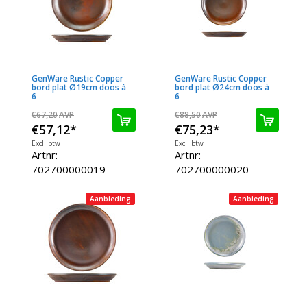
GenWare Rustic Copper
GenWare Rustic Copper
bord plat Ø19cm doos à
bord plat Ø24cm doos à
6
6
€67,20
AVP
€88,50
AVP
€57,12
*
€75,23
*
Excl. btw
Excl. btw
Artnr:
Artnr:
702700000019
702700000020
Aanbieding
Aanbieding