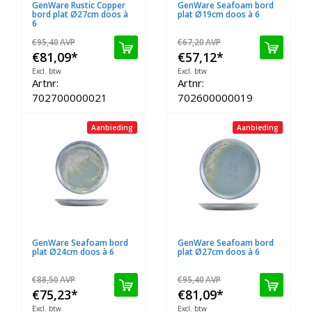
GenWare Rustic Copper
GenWare Seafoam bord
bord plat Ø27cm doos à
plat Ø19cm doos à 6
6
€95,40
AVP
€67,20
AVP
€81,09
*
€57,12
*
Excl. btw
Excl. btw
Artnr:
Artnr:
702700000021
702600000019
Aanbieding
Aanbieding
GenWare Seafoam bord
GenWare Seafoam bord
plat Ø24cm doos à 6
plat Ø27cm doos à 6
€88,50
AVP
€95,40
AVP
€75,23
*
€81,09
*
Excl. btw
Excl. btw