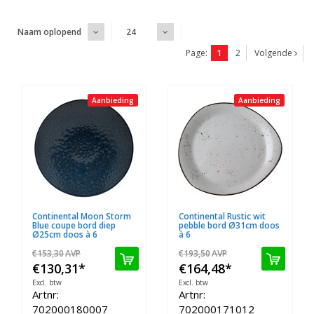
Naam oplopend
24
Page:
1
2
Volgende
Aanbieding
Aanbieding
Continental Moon Storm
Continental Rustic wit
Blue coupe bord diep
pebble bord Ø31cm doos
Ø25cm doos à 6
à 6
€153,30
AVP
€193,50
AVP
€130,31
*
€164,48
*
Excl. btw
Excl. btw
Artnr:
Artnr:
702000180007
702000171012