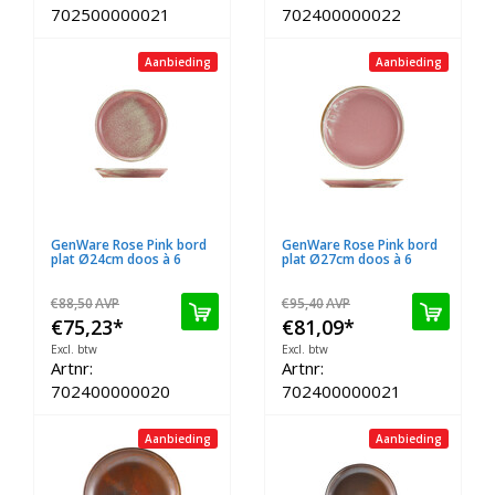
702500000021
702400000022
Aanbieding
Aanbieding
GenWare Rose Pink bord
GenWare Rose Pink bord
plat Ø24cm doos à 6
plat Ø27cm doos à 6
€88,50
AVP
€95,40
AVP
€75,23
*
€81,09
*
Excl. btw
Excl. btw
Artnr:
Artnr:
702400000020
702400000021
Aanbieding
Aanbieding