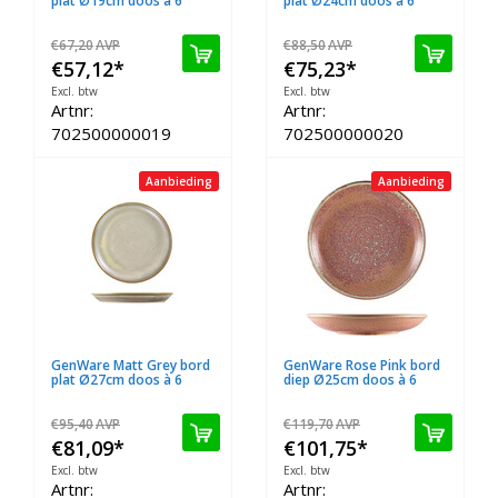
plat Ø19cm doos à 6
plat Ø24cm doos à 6
€67,20
AVP
€88,50
AVP
€57,12
*
€75,23
*
Excl. btw
Excl. btw
Artnr:
Artnr:
702500000019
702500000020
Aanbieding
Aanbieding
GenWare Matt Grey bord
GenWare Rose Pink bord
plat Ø27cm doos à 6
diep Ø25cm doos à 6
€95,40
AVP
€119,70
AVP
€81,09
*
€101,75
*
Excl. btw
Excl. btw
Artnr:
Artnr: