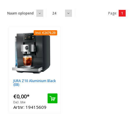
Page:
1
Naam oplopend
24
Incl. €2479,29
JURA Z10 Aluminium Black
(EB)
€0,00
*
Excl. btw
Artnr: 19415609