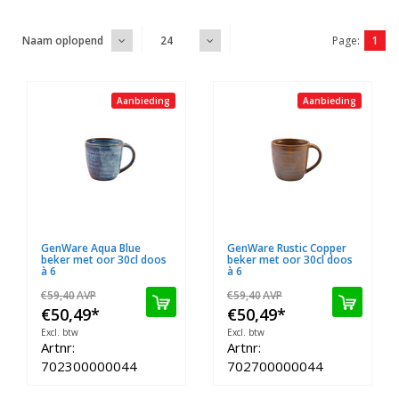
Page:
1
Naam oplopend
24
Aanbieding
Aanbieding
GenWare Aqua Blue
GenWare Rustic Copper
beker met oor 30cl doos
beker met oor 30cl doos
à 6
à 6
€59,40
AVP
€59,40
AVP
€50,49
*
€50,49
*
Excl. btw
Excl. btw
Artnr:
Artnr:
702300000044
702700000044