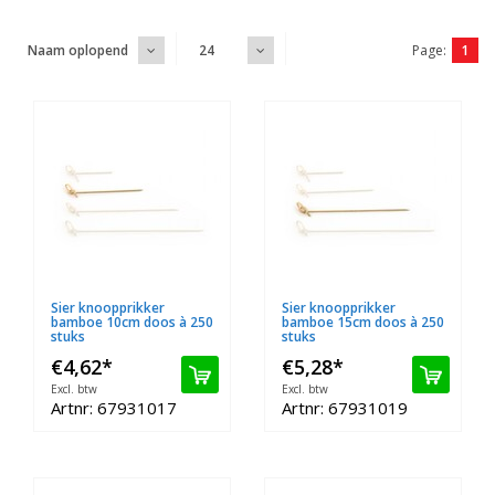
Page:
1
Naam oplopend
24
Sier knoopprikker
Sier knoopprikker
bamboe 10cm doos à 250
bamboe 15cm doos à 250
stuks
stuks
€4,62
*
€5,28
*
Excl. btw
Excl. btw
Artnr: 67931017
Artnr: 67931019