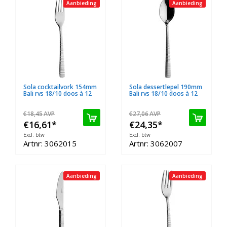
Aanbieding
Aanbieding
Sola cocktailvork 154mm
Sola dessertlepel 190mm
Bali rvs 18/10 doos à 12
Bali rvs 18/10 doos à 12
€18,45
AVP
€27,06
AVP
€16,61
*
€24,35
*
Excl. btw
Excl. btw
Artnr: 3062015
Artnr: 3062007
Aanbieding
Aanbieding