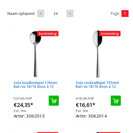
Page:
1
Naam oplopend
24
Aanbieding
Aanbieding
Sola bouillonlepel 176mm
Sola cocktaillepel 155mm
Bali rvs 18/10 doos à 12
Bali rvs 18/10 doos à 12
€27,06
AVP
€18,45
AVP
€24,35
*
€16,61
*
Excl. btw
Excl. btw
Artnr: 3062013
Artnr: 3062014