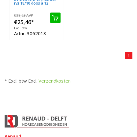
rvs 18/10 doos à 12
€28,29
AVP
€25,46
*
Excl. btw
Artnr: 3062018
1
* Excl. btw Excl.
Verzendkosten
Renaud