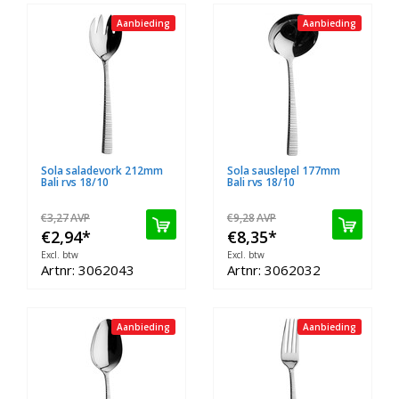
Aanbieding
Aanbieding
Sola saladevork 212mm
Sola sauslepel 177mm
Bali rvs 18/10
Bali rvs 18/10
€3,27
AVP
€9,28
AVP
€2,94
*
€8,35
*
Excl. btw
Excl. btw
Artnr: 3062043
Artnr: 3062032
Aanbieding
Aanbieding