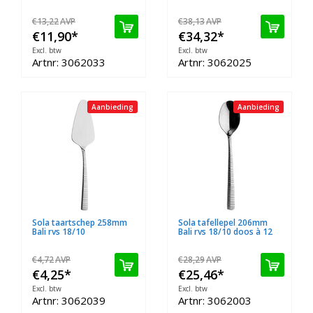
€13,22
AVP
€38,13
AVP
€11,90
*
€34,32
*
Excl. btw
Excl. btw
Artnr: 3062033
Artnr: 3062025
Aanbieding
Aanbieding
Sola taartschep 258mm
Sola tafellepel 206mm
Bali rvs 18/10
Bali rvs 18/10 doos à 12
€4,72
AVP
€28,29
AVP
€4,25
*
€25,46
*
Excl. btw
Excl. btw
Artnr: 3062039
Artnr: 3062003