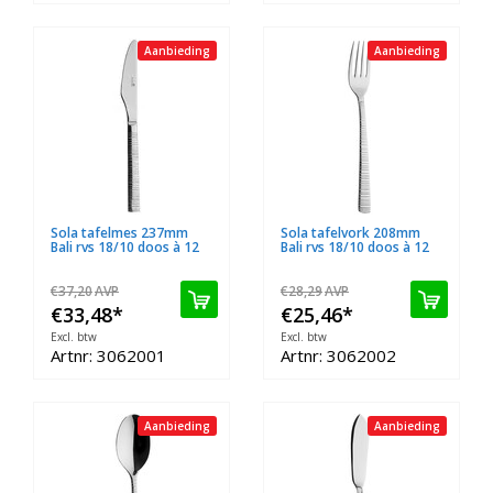
Aanbieding
Aanbieding
Sola tafelmes 237mm
Sola tafelvork 208mm
Bali rvs 18/10 doos à 12
Bali rvs 18/10 doos à 12
€37,20
AVP
€28,29
AVP
€33,48
*
€25,46
*
Excl. btw
Excl. btw
Artnr: 3062001
Artnr: 3062002
Aanbieding
Aanbieding