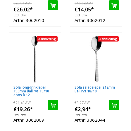
€28,91
AVP
€15,62
AVP
€26,02
*
€14,05
*
Excl. btw
Excl. btw
Artnr: 3062010
Artnr: 3062012
Aanbieding
Aanbieding
Sola longdrinklepel
Sola saladelepel 212mm
195mm Bali rvs 18/10
Bali rvs 18/10
doos à 12
€21,40
AVP
€3,27
AVP
€19,26
*
€2,94
*
Excl. btw
Excl. btw
Artnr: 3062009
Artnr: 3062044