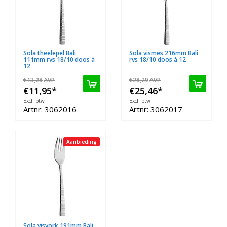
Sola theelepel Bali
Sola vismes 216mm Bali
111mm rvs 18/10 doos à
rvs 18/10 doos à 12
12
€13,28
AVP
€28,29
AVP
€11,95
*
€25,46
*
Excl. btw
Excl. btw
Artnr: 3062016
Artnr: 3062017
Aanbieding
Sola visvork 191mm Bali