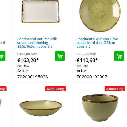
Continental Autumn Milk
Continental Autumn Olive
à 6
schaal rechthoekig
coupe bord diep Ø25cm
28,5x16,5cm doos à 6
doos à 6
€192,00
AVP
€130,50
AVP
€163,20
*
€110,93
*
Excl. btw
Excl. btw
Artnr:
Artnr:
702000195028
702000192007
ing
Aanbieding
Aanbieding