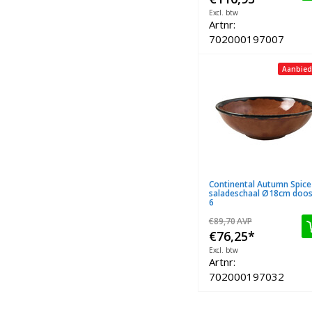
Excl. btw
Artnr:
702000197007
Aanbied
Continental Autumn Spice
saladeschaal Ø18cm doos
6
€89,70
AVP
€76,25
*
Excl. btw
Artnr:
702000197032