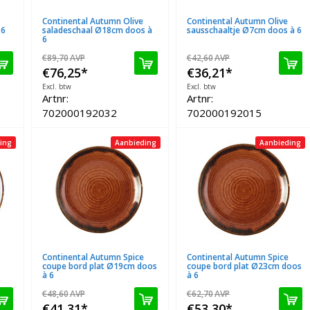
Continental Autumn Olive
Continental Autumn Olive
 6
saladeschaal Ø18cm doos à
sausschaaltje Ø7cm doos à 6
6
€89,70
AVP
€42,60
AVP
€76,25
*
€36,21
*
Excl. btw
Excl. btw
Artnr:
Artnr:
702000192032
702000192015
ing
Aanbieding
Aanbieding
Continental Autumn Spice
Continental Autumn Spice
coupe bord plat Ø19cm doos
coupe bord plat Ø23cm doos
à 6
à 6
€48,60
AVP
€62,70
AVP
€41,31
*
€53,30
*