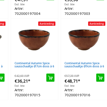
Excl. btw
Excl. btw
Artnr:
Artnr:
702000197004
702000197003
ing
Aanbieding
Aanbieding
Continental Autumn Spice
Continental Autumn Spice
 à
sausschaaltje Ø7cm doos à 6
sausschaaltje Ø9cm doos à 6
€42,60
AVP
€57,30
AVP
€36,21
*
€48,71
*
Excl. btw
Excl. btw
Artnr:
Artnr:
702000197015
702000197016