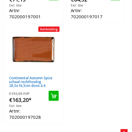
Excl. btw
Excl. btw
Artnr:
Artnr:
702000197001
702000197017
Aanbieding
Continental Autumn Spice
schaal rechthoekig
28,5x16,5cm doos à 6
€192,00
AVP
€163,20
*
Excl. btw
Artnr:
702000197028