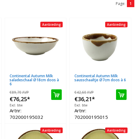
Page:
1
Aanbieding
Aanbieding
Continental Autumn Milk
Continental Autumn Milk
saladeschaal Ø18cm doos à
sausschaaltje Ø7cm doos à 6
6
€89,70
AVP
€42,60
AVP
€76,25
*
€36,21
*
Excl. btw
Excl. btw
Artnr:
Artnr:
702000195032
702000195015
Aanbieding
Aanbieding