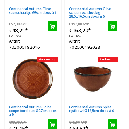
Continental Autumn Olive
Continental Autumn Olive
sausschaaltje Ø9cm doos à 6
schaal rechthoekig
28,5x16,5cm doos à 6
€57,30
AVP
€192,00
AVP
€48,71
*
€163,20
*
Excl. btw
Excl. btw
Artnr:
Artnr:
702000192016
702000192028
Aanbieding
Aanbieding
Continental Autumn Spice
Continental Autumn Spice
coupe bord plat Ø27cm doos
rijstbowl Ø12,5cm doos à 6
à 6
€83,70
AVP
€75,90
AVP
€71,15
*
€64,52
*