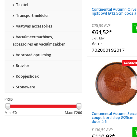
Textiel
Continental Autumn Olive
rijstbowl Ø12,5cm doos à
Transportmiddelen
€75,90
AVP
Vaatwas accessoires
€64,52
*
Vacuümeermachines,
Excl. btw
Artnr:
accessoires en vacuümzakken
702000192017
Voorraad opruiming
Aanbied
Bravilor
Koopjeshoek
Stoneware
PRIJS
Min: €
0
Max: €
200
Continental Autumn Spice
coupe bord diep Ø25cm
doos à 6
€130,50
AVP
€110,93
*