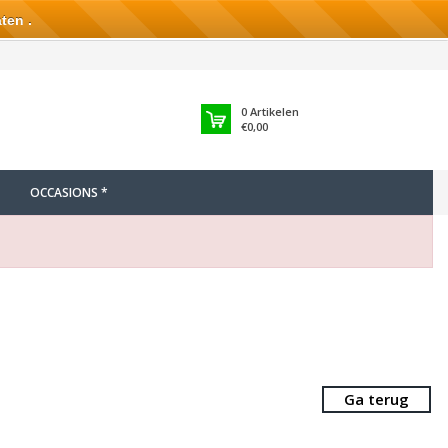
ten .
0
Artikelen
€0,00
OCCASIONS *
Ga terug