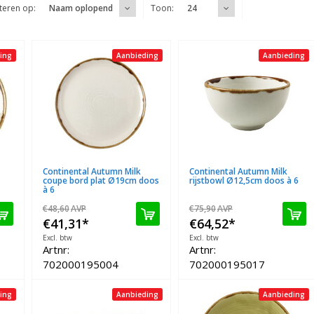
teren op:
Toon:
Naam oplopend
24
ing
Aanbieding
Aanbieding
Continental Autumn Milk
Continental Autumn Milk
coupe bord plat Ø19cm doos
rijstbowl Ø12,5cm doos à 6
à 6
€48,60
AVP
€75,90
AVP
€41,31
*
€64,52
*
Excl. btw
Excl. btw
Artnr:
Artnr:
702000195004
702000195017
ing
Aanbieding
Aanbieding