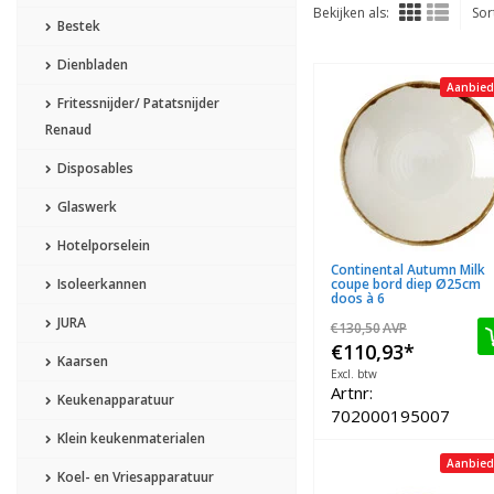
Bekijken als:
Sor
Bestek
Dienbladen
Aanbied
Fritessnijder/ Patatsnijder
Renaud
Disposables
Glaswerk
Hotelporselein
Continental Autumn Milk
Isoleerkannen
coupe bord diep Ø25cm
doos à 6
JURA
€130,50
AVP
€110,93
*
Kaarsen
Excl. btw
Artnr:
Keukenapparatuur
702000195007
Klein keukenmaterialen
Aanbied
Koel- en Vriesapparatuur