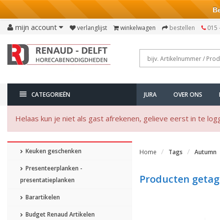
Bezo
mijn account
verlanglijst
winkelwagen
bestellen
015 
CATEGORIEËN
JURA
OVER ONS
Helaas kun je niet als gast afrekenen, gelieve eerst in te log
Keuken geschenken
Home
Tags
Autumn
Presenteerplanken -
Producten geta
presentatieplanken
Barartikelen
Budget Renaud Artikelen