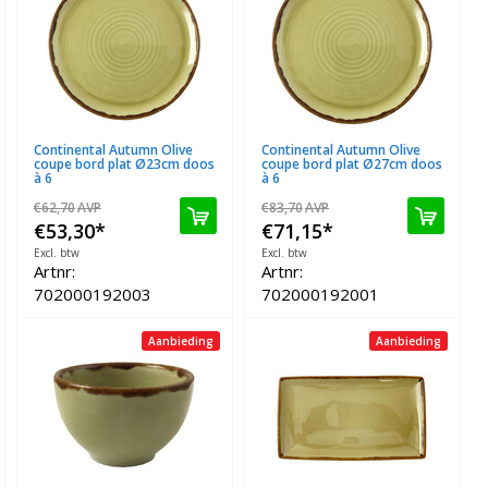
Continental Autumn Olive
Continental Autumn Olive
coupe bord plat Ø23cm doos
coupe bord plat Ø27cm doos
à 6
à 6
€62,70
AVP
€83,70
AVP
€53,30
*
€71,15
*
Excl. btw
Excl. btw
Artnr:
Artnr:
702000192003
702000192001
Aanbieding
Aanbieding