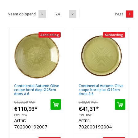
Page:
1
Naam oplopend
24
Aanbieding
Aanbieding
Continental Autumn Olive
Continental Autumn Olive
coupe bord diep Ø25cm
coupe bord plat Ø19cm
doos à 6
doos à 6
€130,50
AVP
€48,60
AVP
€110,93
*
€41,31
*
Excl. btw
Excl. btw
Artnr:
Artnr:
702000192007
702000192004