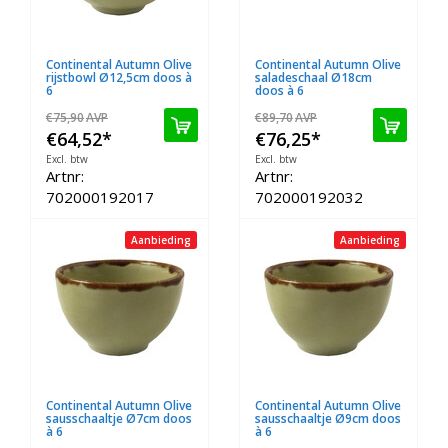
Continental Autumn Olive
Continental Autumn Olive
rijstbowl Ø12,5cm doos à
saladeschaal Ø18cm
6
doos à 6
€75,90
AVP
€89,70
AVP
€64,52
*
€76,25
*
Excl. btw
Excl. btw
Artnr:
Artnr:
702000192017
702000192032
Aanbieding
Aanbieding
Continental Autumn Olive
Continental Autumn Olive
sausschaaltje Ø7cm doos
sausschaaltje Ø9cm doos
à 6
à 6