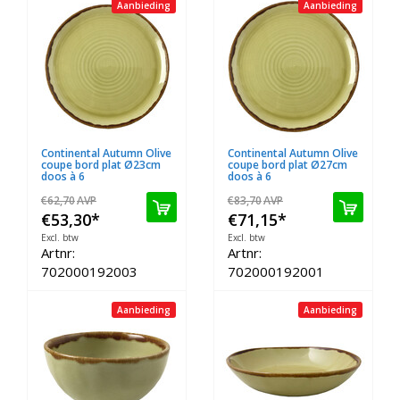
Aanbieding
Aanbieding
Continental Autumn Olive
Continental Autumn Olive
coupe bord plat Ø23cm
coupe bord plat Ø27cm
doos à 6
doos à 6
€62,70
AVP
€83,70
AVP
€53,30
*
€71,15
*
Excl. btw
Excl. btw
Artnr:
Artnr:
702000192003
702000192001
Aanbieding
Aanbieding