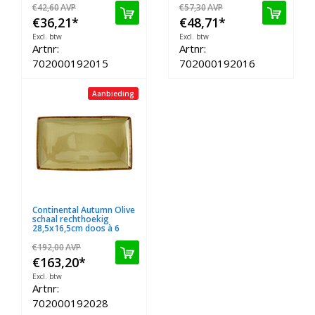
€42,60
AVP
€57,30
AVP
€36,21
*
€48,71
*
Excl. btw
Excl. btw
Artnr:
Artnr:
702000192015
702000192016
Aanbieding
Continental Autumn Olive
schaal rechthoekig
28,5x16,5cm doos à 6
€192,00
AVP
€163,20
*
Excl. btw
Artnr:
702000192028