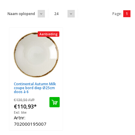
Page:
1
Naam oplopend
24
Aanbieding
Continental Autumn Milk
coupe bord diep Ø25cm
doos à 6
€130,50
AVP
€110,93
*
Excl. btw
Artnr:
702000195007