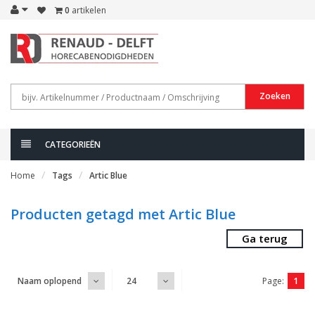
0
artikelen
Zoeken
CATEGORIEËN
Home
Tags
Artic Blue
Producten getagd met Artic Blue
Ga terug
Page:
1
Naam oplopend
24