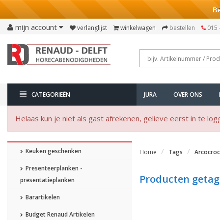
Bezo
mijn account
verlanglijst
winkelwagen
bestellen
015 
CATEGORIEËN
JURA
OVER ONS
Helaas kun je niet als gast afrekenen, gelieve eerst in te log
Keuken geschenken
Home
Tags
Arcocroc
Presenteerplanken -
Producten getag
presentatieplanken
Barartikelen
Budget Renaud Artikelen