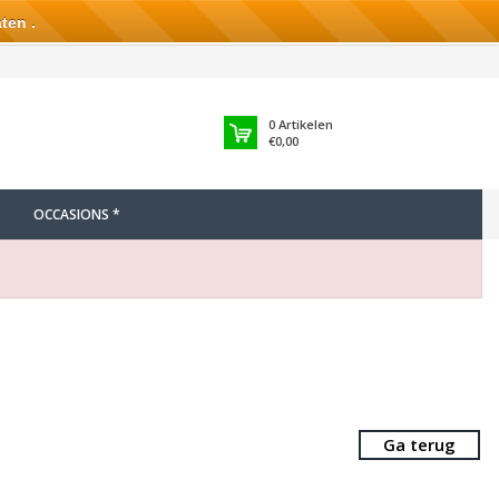
ten .
0
Artikelen
€0,00
OCCASIONS *
Ga terug