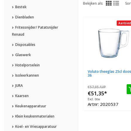
Bekijken als:
Sor
Bestek
Dienbladen
Aanbied
Fritessnijder/ Patatsnijder
Renaud
Disposables
Glaswerk
Hotelporselein
Voluto theeglas 25cl doos
Isoleerkannen
36
JURA
€57,05
AVP
€51,35
*
Kaarsen
Excl. btw
Artnr: 2020537
Keukenapparatuur
Klein keukenmaterialen
Koel- en Vriesapparatuur