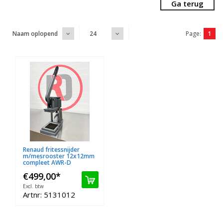
Ga terug
Page:
1
Naam oplopend
24
Renaud fritessnijder
m/mesrooster 12x12mm
compleet AWR-D
€499,00
*
Excl. btw
Artnr: 5131012