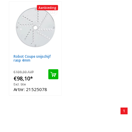
Aanbieding
Robot Coupe snijschijf
rasp 4mm
€109,00
AVP
€98,10
*
Excl. btw
Artnr: 21525078
1