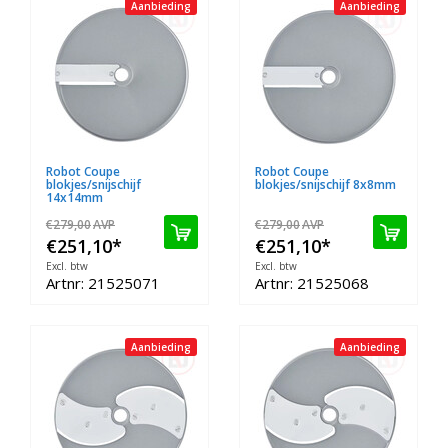
Aanbieding
Aanbieding
Robot Coupe
Robot Coupe
blokjes/snijschijf
blokjes/snijschijf 8x8mm
14x14mm
€279,00
AVP
€279,00
AVP
€251,10
*
€251,10
*
Excl. btw
Excl. btw
Artnr: 21525071
Artnr: 21525068
Aanbieding
Aanbieding