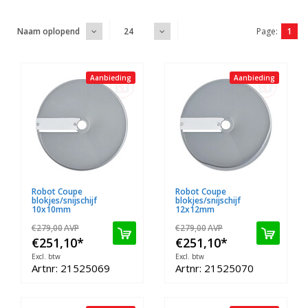
Page:
1
Naam oplopend
24
Aanbieding
Aanbieding
Robot Coupe
Robot Coupe
blokjes/snijschijf
blokjes/snijschijf
10x10mm
12x12mm
€279,00
AVP
€279,00
AVP
€251,10
*
€251,10
*
Excl. btw
Excl. btw
Artnr: 21525069
Artnr: 21525070