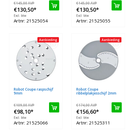
€145,00
AVP
€145,00
AVP
€130,50
*
€130,50
*
Excl. btw
Excl. btw
Artnr: 21525054
Artnr: 21525055
Aanbieding
Aanbieding
Robot Coupe raspschijf
Robot Coupe
9mm
ribbelplakjesschijf 2mm
€109,00
AVP
€174,00
AVP
€98,10
*
€156,60
*
Excl. btw
Excl. btw
Artnr: 21525066
Artnr: 21525311