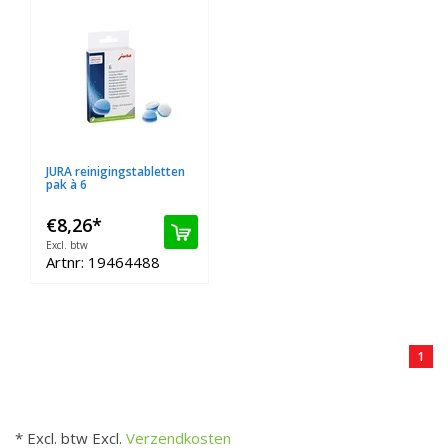
JURA reinigingstabletten
pak à 6
€8,26
*
Excl. btw
Artnr: 19464488
1
* Excl. btw Excl.
Verzendkosten