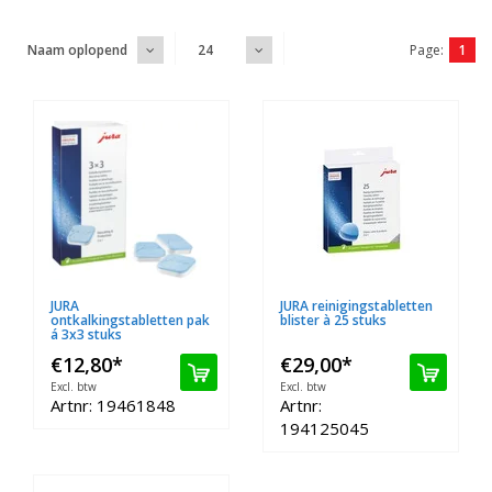
Page:
1
Naam oplopend
24
JURA
JURA reinigingstabletten
ontkalkingstabletten pak
blister à 25 stuks
á 3x3 stuks
€12,80
*
€29,00
*
Excl. btw
Excl. btw
Artnr: 19461848
Artnr:
194125045