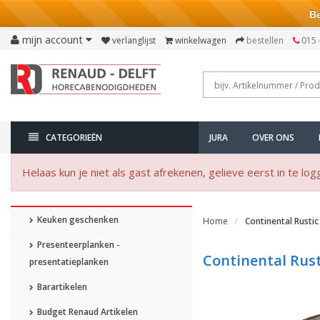
Bezo
mijn account
verlanglijst
winkelwagen
bestellen
015 
CATEGORIEËN
JURA
OVER ONS
Helaas kun je niet als gast afrekenen, gelieve eerst in te log
Keuken geschenken
Home
Continental Rusti
Presenteerplanken -
Continental Rust
presentatieplanken
Barartikelen
Budget Renaud Artikelen