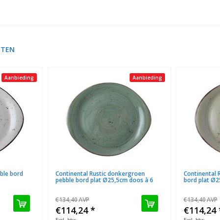
CTEN
Aanbieding
Aanbieding
bble bord
Continental Rustic donkergroen
Continental 
pebble bord plat Ø25,5cm doos à 6
bord plat Ø2
€134,40
AVP
€134,40
AVP
€114,24
*
€114,24