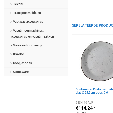
Textiel
Transportmiddelen
Vaatwas accessoires
GERELATEERDE PRODU
Vacuümeermachines,
accessoires en vacuümzakken
Aanbieding
Voorraad opruiming
Bravilor
Koopjeshoek
Stoneware
Continental Rustic wit pebble bord
Continental Rustic wit pe
plat Ø20cm doos à 6
plat Ø25,5cm doos à 6
€83,70
AVP
€134,40
AVP
€71,15
*
€114,24
*