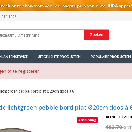
ek onze showroom voor de laagste prijs van onze JURA appara
- 212 1225
Zoeken
KLANTENSERVICE
UITGELICHTE PRODUCTEN
POPULAIRE PRODUCTEN
gen of te registeren.
c lichtgroen pebble bord plat Ø20cm doos à 6
ic lichtgroen pebble bord plat Ø20cm doos à 
Artnr: 7020
Aanbieding
€83,70
SR