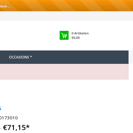
ten .
0
Artikelen
€0,00
OCCASIONS *
6
00173010
€71,15
*
T