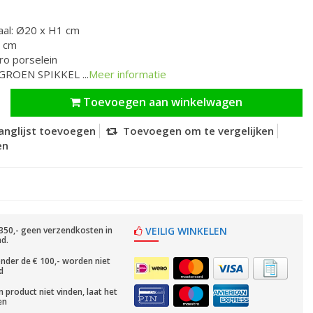
aal: Ø20 x H1 cm
0 cm
tro porselein
TGROEN SPIKKEL ...
Meer informatie
Toevoegen aan winkelwagen
anglijst toevoegen
Toevoegen om te vergelijken
en
350,- geen verzendkosten in
VEILIG WINKELEN
d.
nder de € 100,- worden niet
d
n product niet vinden, laat het
en