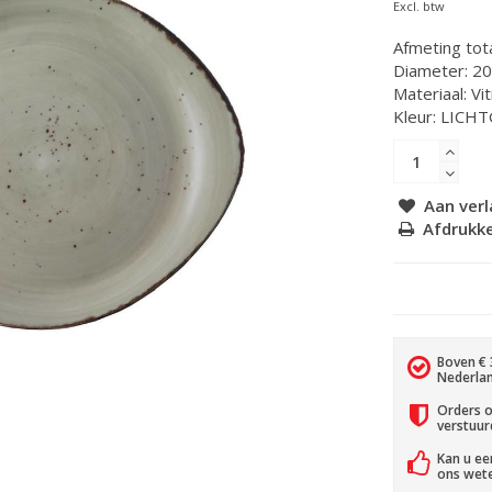
Excl. btw
Afmeting tot
Diameter: 2
Materiaal: Vi
Kleur: LICH
Aan verl
Afdrukk
Boven € 
Nederlan
Orders o
verstuur
Kan u ee
ons wet