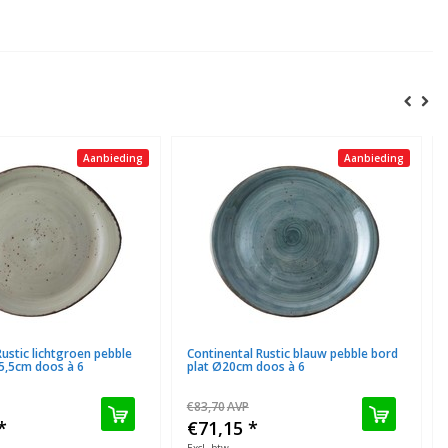
Aanbieding
Aanbieding
Rustic lichtgroen pebble
Continental Rustic blauw pebble bord
5,5cm doos à 6
plat Ø20cm doos à 6
€83,70
AVP
*
€71,15
*