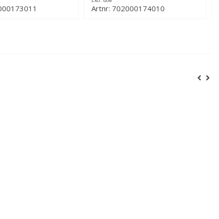
Excl. btw
2000173011
Artnr: 702000174010