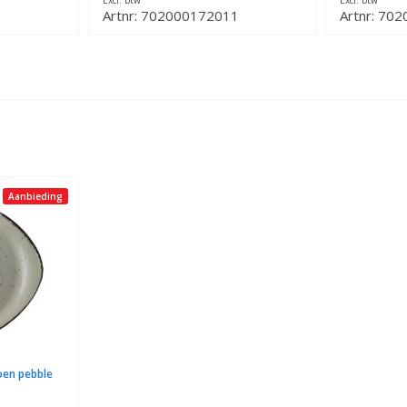
Excl. btw
Excl. btw
1
Artnr: 702000172011
Artnr: 70
Aanbieding
roen pebble