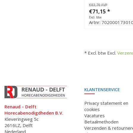
€83,70
AVP
€71,15
*
Excl. btw
Artnr: 70200017301
* Excl. btw Excl.
Verzen
KLANTENSERVICE
Privacy statement en
Renaud – Delft
cookies
Horecabenodigdheden B.V.
Vacatures
Kleveringweg 5c
Betaalmethoden
2616LZ, Delft
Verzenden & retourner
Nederland