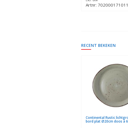
Excl. btw
Excl. btw
Artnr: 702000171010
Artnr: 70200017101
RECENT BEKEKEN
Continental Rustic lichtg
bord plat Ø20cm doos à 6